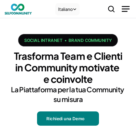
Select Language
Italiano
SOCIAL INTRANET  •  BRAND COMMUNITY
Trasforma Team e Clienti
in Community motivate 
e coinvolte
La Piattaforma per la tua Community 
su misura
Richiedi una Demo